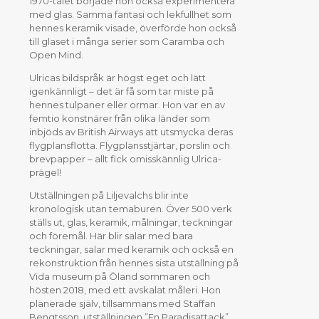
1970-talet började hon också experimentera
med glas. Samma fantasi och lekfullhet som
hennes keramik visade, överförde hon också
till glaset i många serier som Caramba och
Open Mind.
Ulricas bildspråk är högst eget och lätt
igenkännligt – det är få som tar miste på
hennes tulpaner eller ormar. Hon var en av
femtio konstnärer från olika länder som
inbjöds av British Airways att utsmycka deras
flygplansflotta. Flygplansstjärtar, porslin och
brevpapper – allt fick omisskännlig Ulrica-
prägel!
Utställningen på Liljevalchs blir inte
kronologisk utan temaburen. Över 500 verk
ställs ut, glas, keramik, målningar, teckningar
och föremål. Här blir salar med bara
teckningar, salar med keramik och också en
rekonstruktion från hennes sista utställning på
Vida museum på Öland sommaren och
hösten 2018, med ett avskalat måleri. Hon
planerade själv, tillsammans med Staffan
Bengtsson, utställningen ”En Paradisattack”