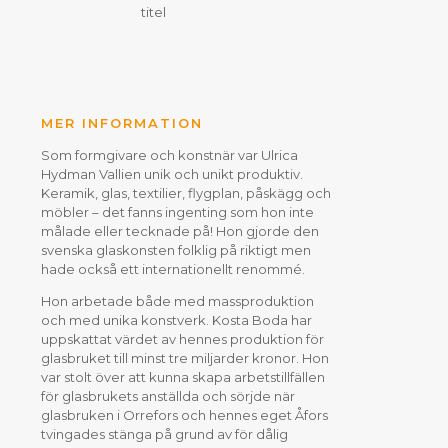
titel
MER INFORMATION
Som formgivare och konstnär var Ulrica
Hydman Vallien unik och unikt produktiv.
Keramik, glas, textilier, flygplan, påskägg och
möbler – det fanns ingenting som hon inte
målade eller tecknade på! Hon gjorde den
svenska glaskonsten folklig på riktigt men
hade också ett internationellt renommé.
Hon arbetade både med massproduktion
och med unika konstverk. Kosta Boda har
uppskattat värdet av hennes produktion för
glasbruket till minst tre miljarder kronor. Hon
var stolt över att kunna skapa arbetstillfällen
för glasbrukets anställda och sörjde när
glasbruken i Orrefors och hennes eget Åfors
tvingades stänga på grund av för dålig