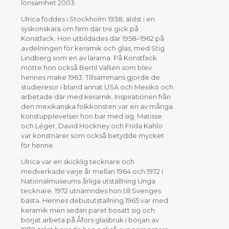
lönsamhet 2003.
Ulrica föddes i Stockholm 1938, äldst i en
syskonskara om fem där tre gick på
Konstfack. Hon utbildades där 1958–1962 på
avdelningen för keramik och glas, med Stig
Lindberg som en av lärarna. På Konstfack
mötte hon också Bertil Vallien som blev
hennes make 1963. Tillsammans gjorde de
studieresor i bland annat USA och Mexiko och
arbetade där med keramik. Inspirationen från
den mexikanska folkkonsten var en av många
konstupplevelser hon bar med sig. Matisse
och Léger, David Hockney och Frida Kahlo
var konstnärer som också betydde mycket
för henne.
Ulrica var en skicklig tecknare och
medverkade varje år mellan 1964 och 1972 i
Nationalmuseums årliga utställning Unga
tecknare. 1972 utnämndes hon till Sveriges
bästa. Hennes debututställning 1965 var med
keramik men sedan paret bosatt sig och
börjat arbeta på Åfors glasbruk i början av