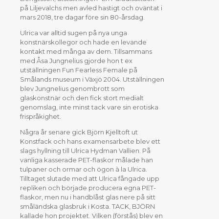
på Liljevalchs men avled hastigt och oväntat i
mars 2018, tre dagar före sin 80-årsdag.
Ulrica var alltid sugen på nya unga
konstnärskollegor och hade en levande
kontakt med många av dem. Tillsammans
med Åsa Jungnelius gjorde hon t ex
utställningen Fun Fearless Female på
Smålands museum i Växjö 2004. Utställningen
blev Jungnelius genombrott som
glaskonstnär och den fick stort medialt
genomslag, inte minst tack vare sin erotiska
frispråkighet.
Några år senare gick Björn Kjelltoft ut
Konstfack och hans examensarbete blev ett
slags hyllning till Ulrica Hydman Vallien. På
vanliga kasserade PET-flaskor målade han
tulpaner och ormar och ögon à la Ulrica.
Tilltaget slutade med att Ulrica fångade upp
repliken och började producera egna PET-
flaskor, men nu i handblåst glas nere på sitt
småländska glasbruk i Kosta. TACK, BJÖRN
kallade hon projektet. Vilken (förstås) blev en