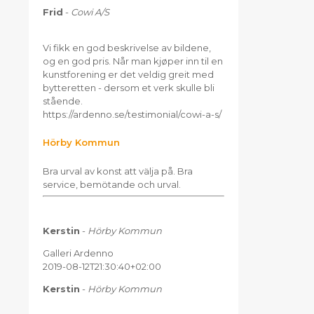
Frid
-
Cowi A/S
Vi fikk en god beskrivelse av bildene,
og en god pris. Når man kjøper inn til en
kunstforening er det veldig greit med
bytteretten - dersom et verk skulle bli
stående.
https://ardenno.se/testimonial/cowi-a-s/
Hörby Kommun
Bra urval av konst att välja på. Bra
service, bemötande och urval.
Kerstin
-
Hörby Kommun
Galleri Ardenno
2019-08-12T21:30:40+02:00
Kerstin
-
Hörby Kommun