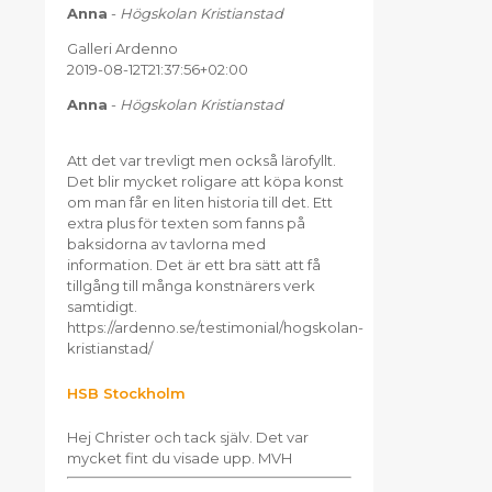
Anna
-
Högskolan Kristianstad
Galleri Ardenno
2019-08-12T21:37:56+02:00
Anna
-
Högskolan Kristianstad
Att det var trevligt men också lärofyllt.
Det blir mycket roligare att köpa konst
om man får en liten historia till det. Ett
extra plus för texten som fanns på
baksidorna av tavlorna med
information. Det är ett bra sätt att få
tillgång till många konstnärers verk
samtidigt.
https://ardenno.se/testimonial/hogskolan-
kristianstad/
HSB Stockholm
Hej Christer och tack själv. Det var
mycket fint du visade upp. MVH