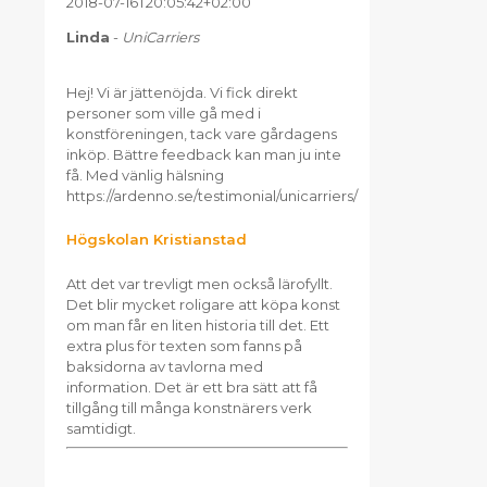
2018-07-16T20:05:42+02:00
Linda
-
UniCarriers
Hej! Vi är jättenöjda. Vi fick direkt
personer som ville gå med i
konstföreningen, tack vare gårdagens
inköp. Bättre feedback kan man ju inte
få. Med vänlig hälsning
https://ardenno.se/testimonial/unicarriers/
Högskolan Kristianstad
Att det var trevligt men också lärofyllt.
Det blir mycket roligare att köpa konst
om man får en liten historia till det. Ett
extra plus för texten som fanns på
baksidorna av tavlorna med
information. Det är ett bra sätt att få
tillgång till många konstnärers verk
samtidigt.