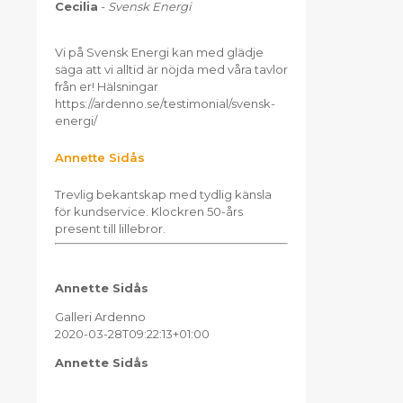
Cecilia
-
Svensk Energi
Vi på Svensk Energi kan med glädje
säga att vi alltid är nöjda med våra tavlor
från er! Hälsningar
https://ardenno.se/testimonial/svensk-
energi/
Annette Sidås
Trevlig bekantskap med tydlig känsla
för kundservice. Klockren 50-års
present till lillebror.
Annette Sidås
Galleri Ardenno
2020-03-28T09:22:13+01:00
Annette Sidås