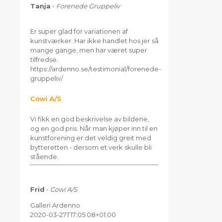
Tanja
-
Forenede Gruppeliv
Er super glad for variationen af
kunstværker. Har ikke handlet hos jer så
mange gange, men har været super
tilfredse.
https://ardenno.se/testimonial/forenede-
gruppeliv/
Cowi A/S
Vi fikk en god beskrivelse av bildene,
og en god pris. Når man kjøper inn til en
kunstforening er det veldig greit med
bytteretten - dersom et verk skulle bli
stående.
Frid
-
Cowi A/S
Galleri Ardenno
2020-03-27T17:05:08+01:00