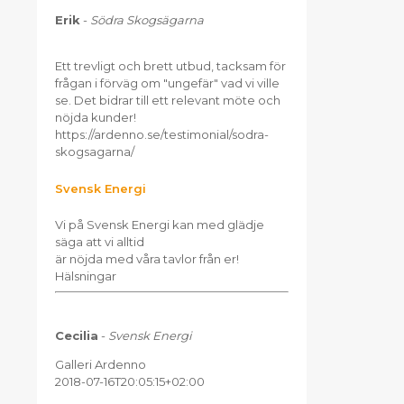
Erik
-
Södra Skogsägarna
Ett trevligt och brett utbud, tacksam för
frågan i förväg om "ungefär" vad vi ville
se. Det bidrar till ett relevant möte och
nöjda kunder!
https://ardenno.se/testimonial/sodra-
skogsagarna/
Svensk Energi
Vi på Svensk Energi kan med glädje
säga att vi alltid
är nöjda med våra tavlor från er!
Hälsningar
Cecilia
-
Svensk Energi
Galleri Ardenno
2018-07-16T20:05:15+02:00