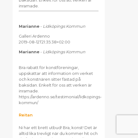
inramade.
Marianne
-
Lidköpings Kommun
Galleri Ardenno
2019-08-12T21:35:38+02:00
Marianne
-
Lidköpings Kommun
Bra rabatt för konstföreningar,
uppskattar att information om verket
och konstnären sitter fästad på
baksidan. Enkelt för oss att verken är
inramade.
https://ardenno.se/testimonial/lidkopings-
kommun/
Reitan
Ni har ett brett utbud! Bra, konst! Det är
alltid lika trevligt när du kommer hit och