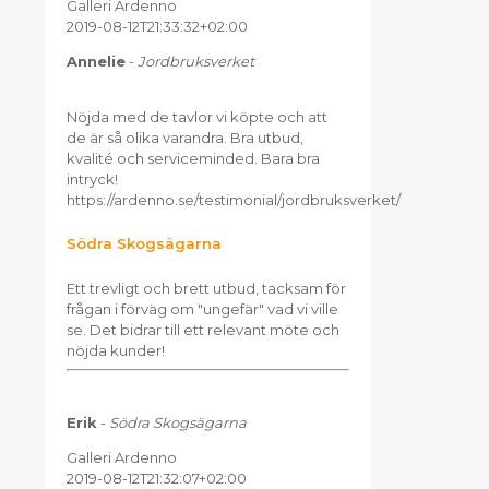
Galleri Ardenno
2019-08-12T21:33:32+02:00
Annelie
-
Jordbruksverket
Nöjda med de tavlor vi köpte och att
de är så olika varandra. Bra utbud,
kvalité och serviceminded. Bara bra
intryck!
https://ardenno.se/testimonial/jordbruksverket/
Södra Skogsägarna
Ett trevligt och brett utbud, tacksam för
frågan i förväg om "ungefär" vad vi ville
se. Det bidrar till ett relevant möte och
nöjda kunder!
Erik
-
Södra Skogsägarna
Galleri Ardenno
2019-08-12T21:32:07+02:00