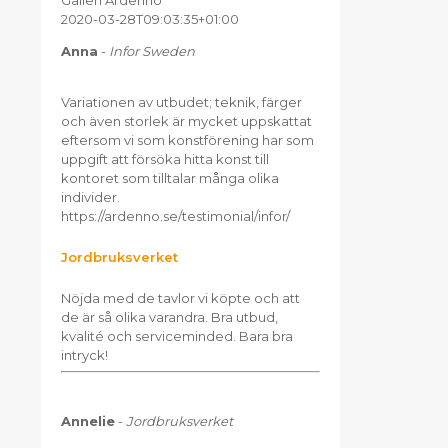
Galleri Ardenno
2020-03-28T09:03:35+01:00
Anna
-
Infor Sweden
Variationen av utbudet; teknik, färger
och även storlek är mycket uppskattat
eftersom vi som konstförening har som
uppgift att försöka hitta konst till
kontoret som tilltalar många olika
individer.
https://ardenno.se/testimonial/infor/
Jordbruksverket
Nöjda med de tavlor vi köpte och att
de är så olika varandra. Bra utbud,
kvalité och serviceminded. Bara bra
intryck!
Annelie
-
Jordbruksverket