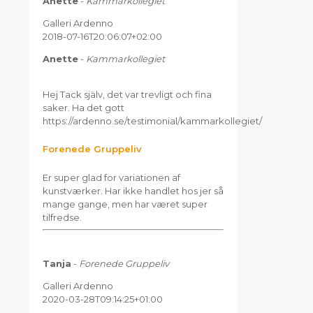
Anette
-
Kammarkollegiet
Galleri Ardenno
2018-07-16T20:06:07+02:00
Anette
-
Kammarkollegiet
Hej Tack själv, det var trevligt och fina
saker. Ha det gott
https://ardenno.se/testimonial/kammarkollegiet/
Forenede Gruppeliv
Er super glad for variationen af
kunstværker. Har ikke handlet hos jer så
mange gange, men har været super
tilfredse.
Tanja
-
Forenede Gruppeliv
Galleri Ardenno
2020-03-28T09:14:25+01:00