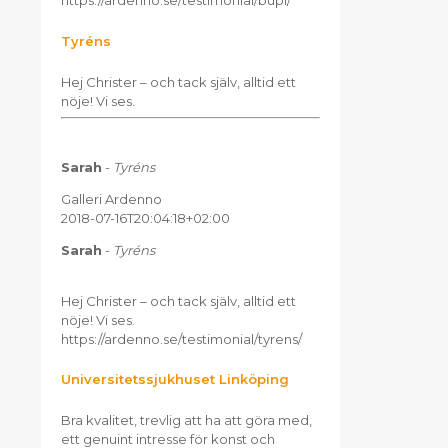
https://ardenno.se/testimonial/bupl/
Tyréns
Hej Christer – och tack själv, alltid ett
nöje! Vi ses.
Sarah
-
Tyréns
Galleri Ardenno
2018-07-16T20:04:18+02:00
Sarah
-
Tyréns
Hej Christer – och tack själv, alltid ett
nöje! Vi ses.
https://ardenno.se/testimonial/tyrens/
Universitetssjukhuset Linköping
Bra kvalitet, trevlig att ha att göra med,
ett genuint intresse för konst och