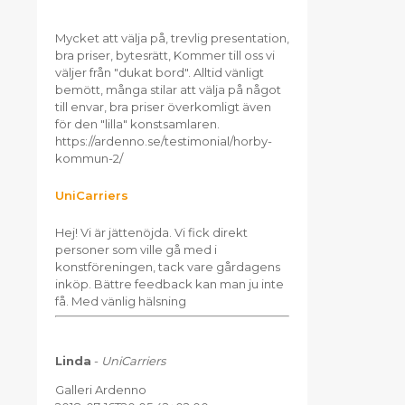
Mycket att välja på, trevlig presentation,
bra priser, bytesrätt, Kommer till oss vi
väljer från "dukat bord". Alltid vänligt
bemött, många stilar att välja på något
till envar, bra priser överkomligt även
för den "lilla" konstsamlaren.
https://ardenno.se/testimonial/horby-
kommun-2/
UniCarriers
Hej! Vi är jättenöjda. Vi fick direkt
personer som ville gå med i
konstföreningen, tack vare gårdagens
inköp. Bättre feedback kan man ju inte
få. Med vänlig hälsning
Linda
-
UniCarriers
Galleri Ardenno