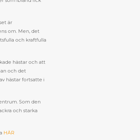
er som ibland fick
set är
rens om. Men, det
sfulla och kraftfulla
skade hästar och att
r han och det
v hästar fortsatte i
 centrum. Som den
ackra och starka
ka
HÄR