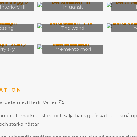
Interiore III
In transit
ossing
The wand
Y
rry sky
Memento mori
ATION
arbete med Bertil Vallien 🥰
mer att marknadsföra och sälja hans grafiska blad i små 
och starka hästar.