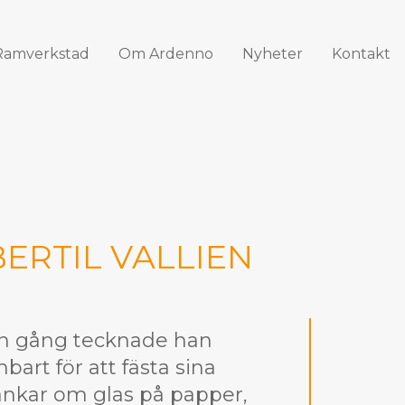
Ramverkstad
Om Ardenno
Nyheter
Kontakt
BERTIL VALLIEN
n gång tecknade han
nbart för att fästa sina
ankar om glas på papper,