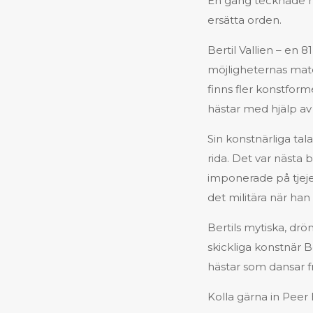
En gång tecknade ha
ersätta orden.
Bertil Vallien – en 8
möjligheternas mate
finns fler konstform
hästar med hjälp av
Sin konstnärliga tal
rida. Det var nästa b
imponerade på tjejer
det militära när ha
Bertils mytiska, dr
skickliga konstnär 
hästar som dansar 
Kolla gärna in Peer