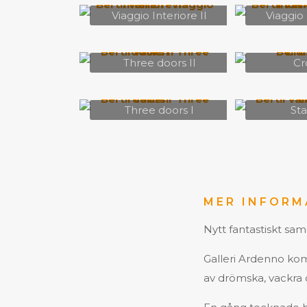
Viaggio Interiore II
Viaggio 
Three doors II
Cr
Three doors I
Sta
MER INFORM
Nytt fantastiskt sam
Galleri Ardenno kom
av drömska, vackra 