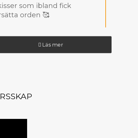
kisser som ibland fick
rsätta orden 🥰
Läs mer
ÄRSSKAP