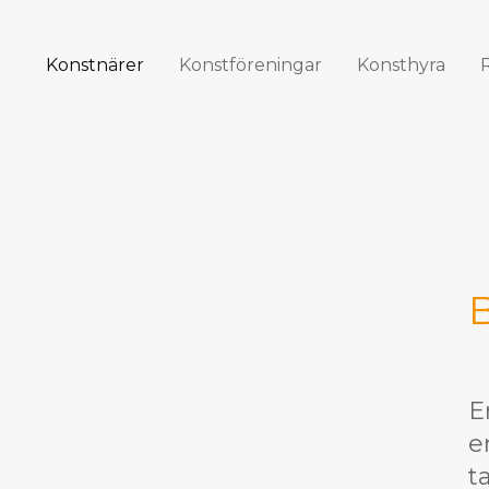
Konstnärer
Konstföreningar
Konsthyra
E
e
t