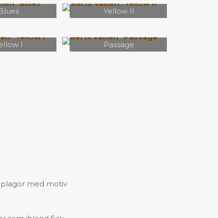
Blues
Yellow II
ellow I
Passage
upplagor med motiv