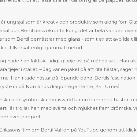
n enbart för att fästa sina tankar om glas på papper, skiss
1 år ung själ som är kreativ och produktiv som aldrig förr. Gla
rial och Bertil dess okrönte kung, det är hela världen öve
er som Bertil bemästrar med glans - som t ex att avbilda tillit
 kol, tillverkat enligt gammal metod.
ang hade han faktiskt tidigt glädje av, på många sätt. Han äl
ara tjejer i stallet. – Jag var en jäkel på att rita hästar, säge
na. Han ritade hästar på löpande band. Bertils fascination a
n rykte in på Norrlands dragonregemente, K4 i Umeå.
ömska och symboliska motivvärld tar nu form med hästen i
Bertil är trollar han med svärta och mjukhet fram drömska, v
fram över pappret.
 Erikssons film om Bertil Vallien på YouTube genom att klic