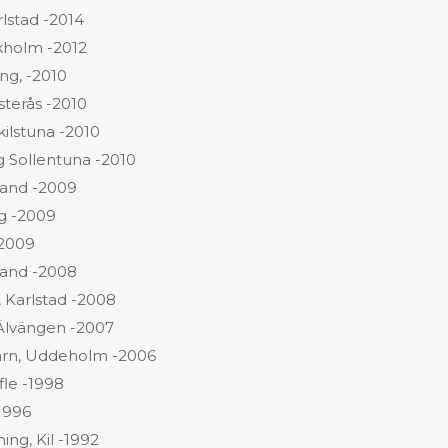
rlstad -2014
ckholm -2012
ng, -2010
sterås -2010
ilstuna -2010
g Sollentuna -2010
trand -2009
ng -2009
-2009
trand -2008
, Karlstad -2008
Älvängen -2007
Kvarn, Uddeholm -2006
fle -1998
-1996
ing, Kil -1992