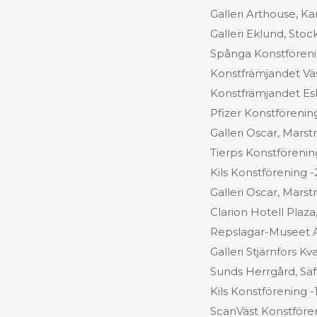
Galleri Arthouse, Ka
Galleri Eklund, Sto
Spånga Konstföreni
Konstfrämjandet Vä
Konstfrämjandet Esk
Pfizer Konstförenin
Galleri Oscar, Mars
Tierps Konstföreni
Kils Konstförening 
Galleri Oscar, Mars
Clarion Hotell Plaza
Repslagar-Museet 
Galleri Stjärnfors 
Sunds Herrgård, Säf
Kils Konstförening 
ScanVäst Konstfören