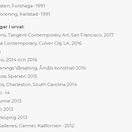
sten, Forshaga -1991
rening, Karlstad -1991
ar i urval:
ions, Tangent Contemporary Art, San Francisco, 2017
dia Contemporary, Culver City LA, 2016
6
w, 2014 och 2016
nings Vårsalong, Åmåls konsthall 2016
oza, Spanien 2015
s, Charleston, South Carolina 2014
o -14
unne 2013
ö 2013
Nyköping 2013
Galleries, Carmel, Kalifornien -2012