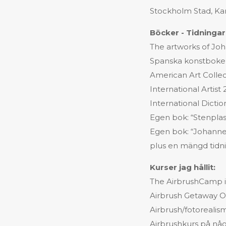
Stockholm Stad, Ka
Böcker - Tidningar
The artworks of Jo
Spanska konstboken 
American Art Colle
International Artist
International Diction
Egen bok: “Stenplas
Egen bok: “Johanne
plus en mängd tidni
Kurser jag hållit:
The AirbrushCamp i
Airbrush Getaway Or
Airbrush/fotorealism
Airbrushkurs på någ