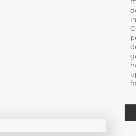
m
d
i
O
p
d
g
h
u
f