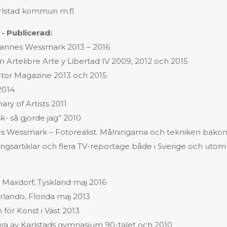
rlstad kommun m.fl
 - Publicerad:
hannes Wessmark 2013 – 2016
Artelibre Arte y Libertad IV 2009, 2012 och 2015
ctor Magazine 2013 och 2015
 2014
ary of Artists 2011
k- så gjorde jag” 2010
s Wessmark – Fotorealist. Målningarna och tekniken bako
ngsartiklar och flera TV-reportage både i Sverige och utom
 Maxdorf, Tyskland maj 2016
lando, Florida maj 2013
 för Konst i Väst 2013
ra av Karlstads gymnasium 90-talet och 2010