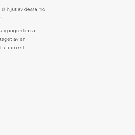
 🎨 Njut av dessa nio
s.
tig ingrediens i
dtaget av en
lla fram ett