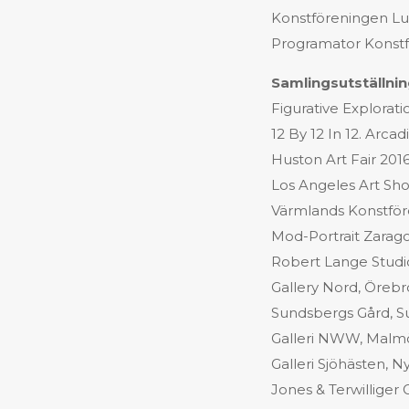
Konstföreningen Lu
Programator Konstfö
Samlingsutställning
Figurative Explorat
12 By 12 In 12. Arca
Huston Art Fair 201
Los Angeles Art Sho
Värmlands Konstföre
Mod-Portrait Zarag
Robert Lange Studio
Gallery Nord, Örebr
Sundsbergs Gård, S
Galleri NWW, Malm
Galleri Sjöhästen, 
Jones & Terwilliger 