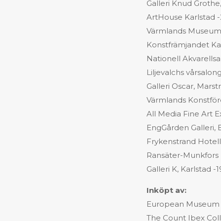
Galleri Knud Groth
ArtHouse Karlstad 
Värmlands Museum, K
Konstfrämjandet Ka
Nationell Akvarellsa
Liljevalchs vårsalo
Galleri Oscar, Mars
Värmlands Konstföre
All Media Fine Art 
EngGården Galleri, 
Frykenstrand Hotel
Ransäter-Munkfors 
Galleri K, Karlstad -
Inköpt av:
European Museum o
The Count Ibex Col