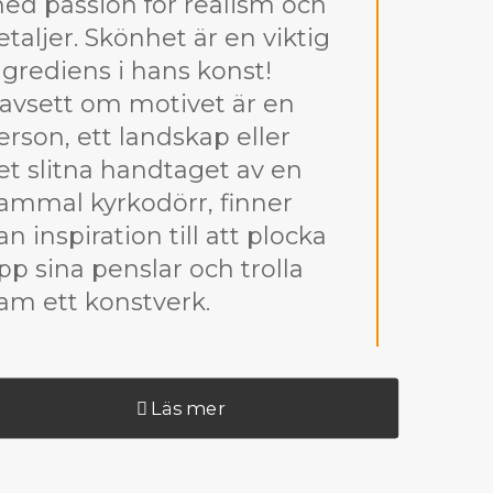
ed passion för realism och
etaljer. Skönhet är en viktig
ngrediens i hans konst!
avsett om motivet är en
erson, ett landskap eller
et slitna handtaget av en
ammal kyrkodörr, finner
an inspiration till att plocka
pp sina penslar och trolla
ram ett konstverk.
Läs mer