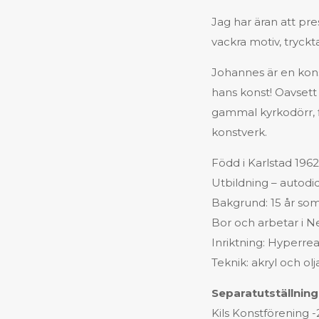
Jag har äran att pre
vackra motiv, tryck
Johannes är en konst
hans konst! Oavsett
gammal kyrkodörr, fi
konstverk.
Född i Karlstad 196
Utbildning – autodi
Bakgrund: 15 år som 
Bor och arbetar i N
Inriktning: Hyperre
Teknik: akryl och olj
Separatutställninga
Kils Konstförening 