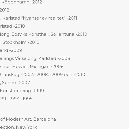
e, Köpenhamn -2012
-2012
arlstad “Nyanser av realitet” -2011
rlstad -2010
long, Edsviks Konsthall, Sollentuna -2010
ng, Stockholm -2010
trand -2009
nings Vårsalong, Karlstad -2008
Exhibit Howell, Michigan -2008
Brunskog -2007, -2008, -2009 och -2010
l, Sunne -2007
Konstförening -1999
1991 -1994 -1995
f Modern Art, Barcelona
lection, New York