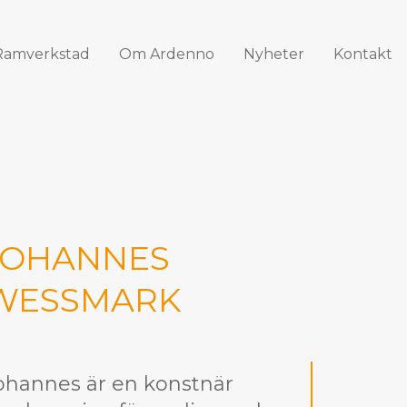
Ramverkstad
Om Ardenno
Nyheter
Kontakt
JOHANNES
WESSMARK
ohannes är en konstnär