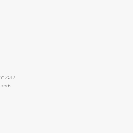
m” 2012
lands.