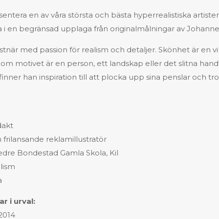
sentera en av våra största och bästa hyperrealistiska artister
ta i en begränsad upplaga från originalmålningar av Johanne
när med passion för realism och detaljer. Skönhet är en vik
 om motivet är en person, ett landskap eller det slitna han
nner han inspiration till att plocka upp sina penslar och tro
2
dakt
frilansande reklamillustratör
edre Bondestad Gamla Skola, Kil
alism
a
r i urval:
-2014