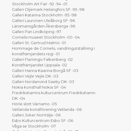
Stockholm Art Fair -92 -94 -01
Galleri Oljemark Helsingfors SF -95 -98
Galleri Katarina Stockholm -95 -98
Galleri Lauronen Uleåborg SF -96
Länsmansgården Åkersberga -96
Galleri Pan Lindköping -97
Cornelis museet Stockholm -00 -04
Galleri St. Gertrud Malmö -01
Hommage de Cornelis, vandringutställning i
konstfrämjandets regi -01
Galleri Flamingo Falkenberg -02
Konstfrämjandet Uppsala -02
Galleri Hanna Kaarina Borgå SF -03
Galleri Vejle Vejle DK -03
Galleri Nordanvind Saeby DK -03
Nokia konsthall Nokia SF -04
Fredrikshamns kulturcentrum Fredrikshamn
DK -04
Hörle slott Värnamo -05
Vetlanda konstförening Vetlanda -06
Galleri Joker Norrtälje -06
Esbo Kulturcentrum Esbo SF -06
Våga se Stockholm -07