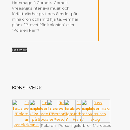
Hommage á Cornelis. Cornelis
Vreeswijks intensiva musik och
författarliv har givit bestående spår i
mina öron och i mitt hjärta. Vem har
glömt ”Brevet från kolonien” eller
”Polaren Per”?
Läs mer
KONSTVERK
Polaren
Personliga
Morbror
Marcuses