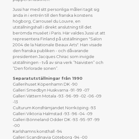
Jussi har med sitt personliga måleri tagit sig
ända in i entrén till den franska konstens
högborg, Carrousel du Louvre, en
utställningshall i direkt anslutning till det
berömda muséet i Paris. Här valdes Jussi ut att
representera Finland på utställningen "Salon
2004 de la Nationale Beaux Arts". Han visade
den franska publiken - och dåvarande
presidenten Jacques Chirac som invigde
utställningen - två av sina verk ”Naivisten” och
”Den förlorade sonen”.
Separatutställningar från 1990
Gallerihuset Köpenhamn DK -90
Galleri Smedbyn Huskvarna -91 -99 -07
Galleri Vättern Motala -93 -96 -99 -02 -06 -09
-13
Culturum Konsfrämjandet Norrköping -93
Galleri Viktoria Halmstad -93 -96 -04 -09
Galleri Bönneland Odder DK -93 -95 -97 -99
-00
Karlshamns konsthall -94
Galleri Scandinavia Göteborg -94 -00