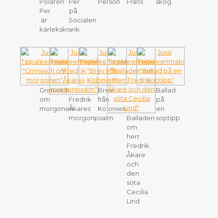
Polaren
Per
Person
Frans
skog
Per
på
är
Socialen
kärlekskrank
Grimasch
Brev
Ballad
om
Fredrik
från
på
morgonen
Åkares
Kolonien
en
morgonpsalm
Balladen
soptipp
om
herr
Fredrik
Åkare
och
den
söta
Cecilia
Lind