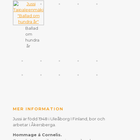
Ballad
om
hundra
år
MER INFORMATION
Jussi är född 1948 i Uleåborg I Finland, bor och
arbetar i Åkersberga.
Hommage á Cornelis.