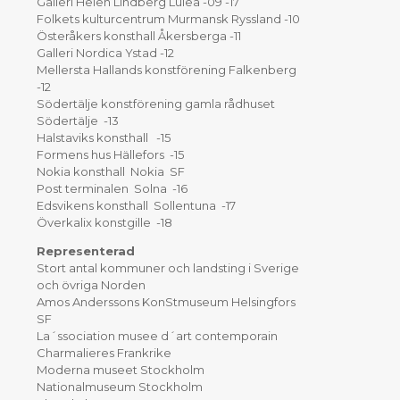
Galleri Helen Lindberg Luleå -09 -17
Folkets kulturcentrum Murmansk Ryssland -10
Österåkers konsthall Åkersberga -11
Galleri Nordica Ystad -12
Mellersta Hallands konstförening Falkenberg
-12
Södertälje konstförening gamla rådhuset
Södertälje -13
Halstaviks konsthall -15
Formens hus Hällefors -15
Nokia konsthall Nokia SF
Post terminalen Solna -16
Edsvikens konsthall Sollentuna -17
Överkalix konstgille -18
Representerad
Stort antal kommuner och landsting i Sverige
och övriga Norden
Amos Anderssons KonStmuseum Helsingfors
SF
La´ssociation musee d´art contemporain
Charmalieres Frankrike
Moderna museet Stockholm
Nationalmuseum Stockholm