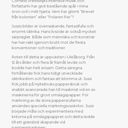
Cornelis Vreeswijks intensiva musik och
författarliv har givit bestående spår i mina
öron och i mitt hjärta. Vem har glömt ”Brevet
från kolonien” eller ”Polaren Per”?
Jussis bilder är överraskande, fantasifulla och
enormt idérika. Hans livsöde är också mycket
särpräglat. Både som människa och konstnär
har han rakt igenom brutit mot de flesta
konventioner och traditioner.
Roten till detta är uppväxten i Uleåborg. Från
12 års ålder och flera år framåt levde och
bodde han helt ensam. Detta säregna
förhållande fick hans tidigt utvecklade
idérikedom och fantasi att blomma ut. Jussi
fick jobb på Hyltebruks pappersbruk och
snabbt avancerade han till maskinist vid en av
maskinerna för grovt omslagspapper. För
märkning av de stora pappersrullarna
användes speciella märkningsvaxkritor. Jussi
började måla och experimentera med
kritorna på omslagspappret och detta ledde
till ett gränslöst skapande vid
pappersmaskinen.