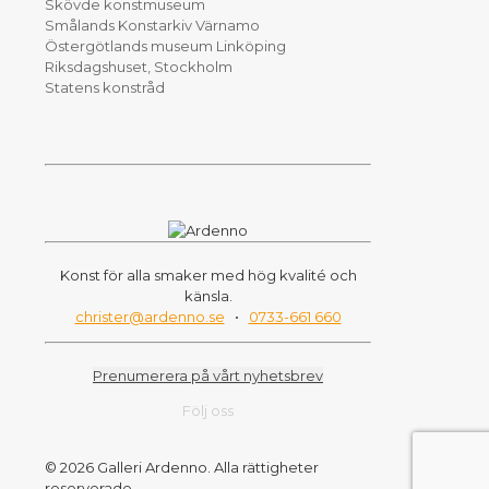
Skövde konstmuseum
Smålands Konstarkiv Värnamo
Östergötlands museum Linköping
Riksdagshuset, Stockholm
Statens konstråd
Konst för alla smaker med hög kvalité och
känsla.
christer@ardenno.se
•
0733-661 660
Prenumerera på vårt nyhetsbrev
Följ oss
© 2026 Galleri Ardenno. Alla rättigheter
reserverade.