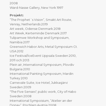
2008
Ward-Nasse Gallery, New York 1997
Projekt:
”The Prophet´s Vision”, Smakt Art Route,
Venray, Netherlands 2019
Art week, Odense Denmark 2018
Art Week, Kerteminde Denmark 2017
Tulipamwe Workshop and Symposium,
Namibia 2017
Greenwich Habor Arts, Metal Symposium Ct.
USA 2012
Ice Festival/IceEvent Uppsala Sweden 2010,
2011 och 2013
Plein air, International Symposium, Plovdiv
Bulgaria 2010
International Painting Symposium, Mardin
Turkey 2010
Carnevale Suite, Ice Hotel, Jukkasjärvi
Sweden 2009
"The Five Senses", public work, City of Habo
Sweden 2008
International Sympoisium, ”Atelier an der
Donau”, Pöchlarn Austria 2008