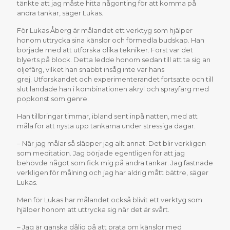
tänkte att jag måste hitta någonting för att komma på
andra tankar, säger Lukas.
För Lukas Åberg är målandet ett verktyg som hjälper
honom uttrycka sina känslor och förmedla budskap. Han
började med att utforska olika tekniker. Först var det
blyerts på block. Detta ledde honom sedan till att ta sig an
oljefärg, vilket han snabbt insåg inte var hans
grej. Utforskandet och experimenterandet fortsatte och till
slut landade han i kombinationen akryl och sprayfärg med
popkonst som genre.
Han tillbringar timmar, ibland sent inpå natten, med att
måla för att nysta upp tankarna under stressiga dagar.
– När jag målar så släpper jag allt annat. Det blir verkligen
som meditation. Jag började egentligen för att jag
behövde något som fick mig på andra tankar. Jag fastnade
verkligen för målning och jag har aldrig mått bättre, säger
Lukas.
Men för Lukas har målandet också blivit ett verktyg som
hjälper honom att uttrycka sig när det är svårt.
– Jag är ganska dålig på att prata om känslor med