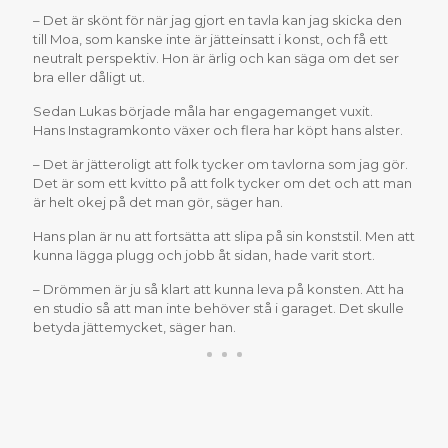
– Det är skönt för när jag gjort en tavla kan jag skicka den
till Moa, som kanske inte är jätteinsatt i konst, och få ett
neutralt perspektiv. Hon är ärlig och kan säga om det ser
bra eller dåligt ut.
Sedan Lukas började måla har engagemanget vuxit.
Hans Instagramkonto växer och flera har köpt hans alster.
– Det är jätteroligt att folk tycker om tavlorna som jag gör.
Det är som ett kvitto på att folk tycker om det och att man
är helt okej på det man gör, säger han.
Hans plan är nu att fortsätta att slipa på sin konststil. Men att
kunna lägga plugg och jobb åt sidan, hade varit stort.
– Drömmen är ju så klart att kunna leva på konsten. Att ha
en studio så att man inte behöver stå i garaget. Det skulle
betyda jättemycket, säger han.