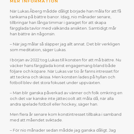
MER INFORMATION
När Lukas Åberg mådde dåligt började han måla för att få
tankarna på bättre banor. Idag, nio månader senare,
tillbringar han långa timmar i garaget för att skapa
färgglada tavlor med välkända ansikten. Samtidigt mår
han bättre än någonsin.
– När jag målar så släpper jag allt annat. Det blir verkligen
som meditation, säger Lukas.
I början av 2022 tog Lukas till konsten för att må bättre. Nu
väcker hans färgglada konst engagemang bland både
följare och köpare. När Lukas var tio år fanns intresset för
att teckna och skissa. Men konsten lades på hyllan och
fotboll blev det stora fokuset under uppväxten.
– Man blir ganska påverkad av vänner och folk omkring en
och det var kanske inte jättecoolt att måla då, när alla
andra spelade fotboll eller hockey, säger han.
Men flera år senare kom konstintresset tillbaka i samband
med att måendet sviktade.
– För nio månader sedan mådde jag ganska dåligt. Jag