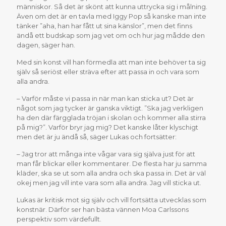
människor. Så det är skönt att kunna uttrycka sig i målning.
Även om det är en tavla med Iggy Pop så kanske man inte
tänker ”aha, han har fått ut sina känslor”, men det finns
ändå ett budskap som jag vet om och hur jag mådde den
dagen, säger han.
Med sin konst vill han förmedla att man inte behöver ta sig
själv så seriöst eller sträva efter att passa in och vara som
alla andra.
– Varför måste vi passa in när man kan sticka ut? Det är
något som jag tycker är ganska viktigt. ”Ska jag verkligen
ha den där färgglada tröjan i skolan och kommer alla stirra
på mig?”. Varför bryr jag mig? Det kanske låter klyschigt
men det är ju ändå så, säger Lukas och fortsätter:
– Jag tror att många inte vågar vara sig själva just för att
man får blickar eller kommentarer. De flesta har ju samma
kläder, ska se ut som alla andra och ska passa in. Det är väl
okej men jag vill inte vara som alla andra. Jag vill sticka ut.
Lukas är kritisk mot sig själv och vill fortsätta utvecklas som
konstnär. Därför ser han bästa vännen Moa Carlssons
perspektiv som värdefullt.