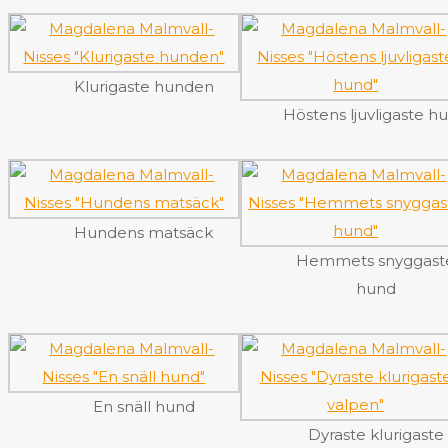
Klurigaste hunden
Höstens ljuvligaste h
Hundens matsäck
Hemmets snyggast
hund
En snäll hund
Dyraste klurigaste