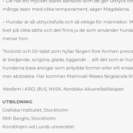
– De har ett mycket starkt känsloliv som de ger uttryck fö
många raser med olika temperament, säger Magdalena.
– Hundar är så uttrycksfulla och så viktiga för människor
livet på olika sätta och det finns ju de som använder hunda
menar hon.
”Kolorist och 50-talist som hyllar färgen före formen p
är bedjande, sorgsna, glada, tiggande … allt det som är hunde
hundarna bara aningar som antydda former eller ett ensamt
mer abstrakta. Här kommer Malmvall-Nisses färgkänsla till s
Medlem i KRO, BUS, NVSK, Nordiska Akvarellsällskapet
UTBILDNING
Grafiska Institutet, Stockholm
RMI Berghs, Stockholm
Konstlinjen vid Lunds universitet