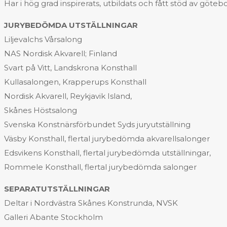
Har i hög grad inspirerats, utbildats och fått stöd av gö
JURYBEDÖMDA UTSTÄLLNINGAR
Liljevalchs Vårsalong
NAS Nordisk Akvarell; Finland
Svart på Vitt, Landskrona Konsthall
Kullasalongen, Krapperups Konsthall
Nordisk Akvarell, Reykjavik Island,
Skånes Höstsalong
Svenska Konstnärsförbundet Syds juryutställning
Väsby Konsthall, flertal jurybedömda akvarellsalonger
Edsvikens Konsthall, flertal jurybedömda utställningar,
Rommele Konsthall, flertal jurybedömda salonger
SEPARATUTSTÄLLNINGAR
Deltar i Nordvästra Skånes Konstrunda, NVSK
Galleri Abante Stockholm