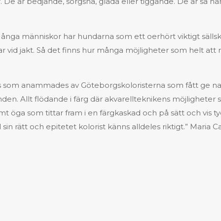
r. De är bedjande, sorgsna, glada eller tiggande. De är så n
. Många människor har hundarna som ett oerhört viktigt säll
r vid jakt. Så det finns hur många möjligheter som helt att m
recis som anammades av Göteborgskoloristerna som fått ge 
n. Allt flödande i färg där akvarellteknikens möjligheter skic
 öga som tittar fram i en färgkaskad och på sätt och vis t
in rätt och epitetet kolorist känns alldeles riktigt.” Maria 