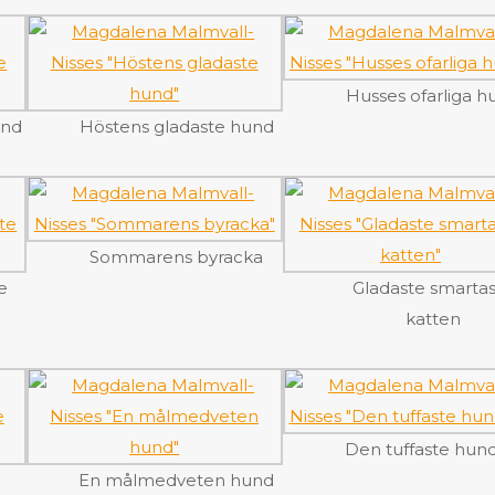
Husses ofarliga h
und
Höstens gladaste hund
Sommarens byracka
e
Gladaste smarta
katten
Den tuffaste hun
En målmedveten hund