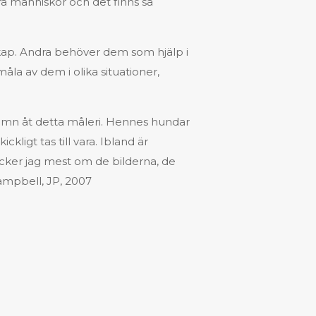
ära människor och det finns så
skap. Andra behöver dem som hjälp i
åla av dem i olika situationer,
namn åt detta måleri. Hennes hundar
kligt tas till vara. Ibland är
ycker jag mest om de bilderna, de
Campbell, JP, 2007