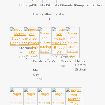
–
–
–
Hötorget
Stockholm
Stockholm
Blasieholmen
Kungsträdgården
–
–
Hamngatan
Hamngatan
I
II
Stockholm
–
Turning
Finngrundet
Öresund
Torso
Malmö
Escalator
Bridge
Central
–
VIII
Station
Malmö
City
Tunnel