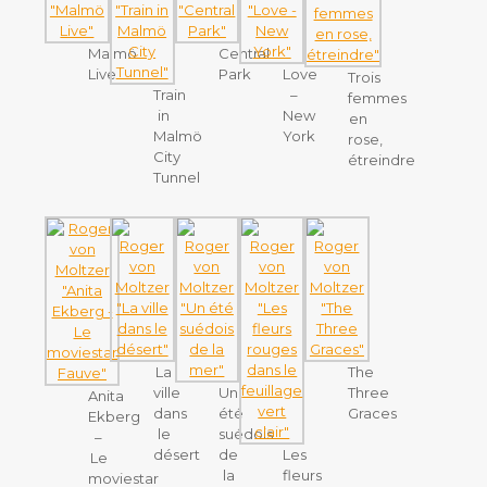
Malmö
Central
Live
Park
Love
Trois
Train
–
femmes
in
New
en
Malmö
York
rose,
City
étreindre
Tunnel
La
The
ville
Un
Three
Anita
dans
été
Graces
Ekberg
le
suédois
–
désert
de
Les
Le
la
fleurs
moviestar