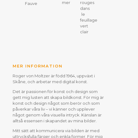
mer
rouges
Fauve
dans
le
feuillage
vert
clair
MER INFORMATION
Roger von Moltzer är född 1964, uppväxt i
Skåne, och arbetar med digital konst.
Det är passionen för konst och design som
gett mig lusten att skapa bildkonst. För mig är
konst och design något som berör och som
påverkar våra liv – vi känner och upplever
något genom våra visuella intryck. Känslan är
alltså essensen i skapandet av mina bilder.
Mitt sätt att kommunicera via bilden är med
uttrycksfulla färger och enkla former. För mig