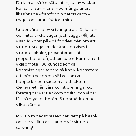
Du kan alltså fortsätta att njuta av vacker
konst - tillsammans med många andra
likasinnade - framför din datorskärm –
tryggt och utan risk för smitta!
Under våren blev vi tvungna att tänka om
och hitta andra vägar (och väggar 😄) att
visa vår konst på - då föddes idén om ett
virtuellt 3D galleri där konsten visas i
virtuella lokaler, presenterad i rätt
proportioner på just din datorskärm via ett
videomöte. 100 kundspecifika
konstvisningar senare så kan vi konstatera
att idéen var precis så bra som vi
hoppades och succén är ett faktum.
Gensvaret från våra konstföreningar och
företag har varit enkom positiv och vi har
fått så mycket beröm & uppmärksamhet,
vilket värmer!
P.S. T o m dagspressen har varit på besök
och skrivit fina artiklar om vår virtuella
satsning!