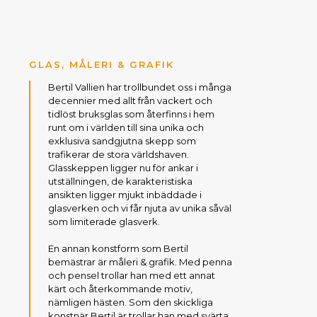
GLAS, MÅLERI & GRAFIK
Bertil Vallien har trollbundet oss i många
decennier med allt från vackert och
tidlöst bruksglas som återfinns i hem
runt om i världen till sina unika och
exklusiva sandgjutna skepp som
trafikerar de stora världshaven.
Glasskeppen ligger nu för ankar i
utställningen, de karakteristiska
ansikten ligger mjukt inbäddade i
glasverken och vi får njuta av unika såväl
som limiterade glasverk.
En annan konstform som Bertil
bemästrar är måleri & grafik. Med penna
och pensel trollar han med ett annat
kärt och återkommande motiv,
nämligen hästen. Som den skickliga
konstnär Bertil är trollar han med svärta