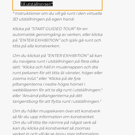
Till utställningen*
* Instruktioner om du vill gå runt i den virtuella
3D utställningen på egen hand:
Klicka på ”START GUIDED TOUR” för en
automatisk genomgång av verken, eller klicka
på ”ENTER EXHIBITION” och själv gå runt och
titta på alla konstverken.
Om du klickat på ”ENTER EXHIBITION” så kan
du navigera runt i utställningen på flera olika
sätt: "Klicka och håll in musknappen och dra
runt pekaren för att titta åt vänster, höger eller
zooma in/ut." eller "Klicka på de fyra
piltangenterna i nedre högra hörnet i
webbläsaren för att ta dig runt i utställningen."
eller "Använd piltangenterna på ditt
tangentborg för att flytta runt i utställningen."
Om du håller muspekaren över ett konstverk
så får du upp information om konstverket.
Om du vill titta lite närmre på något verk så
kan du klicka på konstverket så zoomas
verket in och vill de se ännu mer information